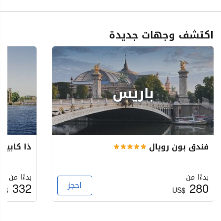
اكتشف وجهات جديدة
باريس
فندق بون رويال
ذا كابيتا
بدءًا من
بدءًا من
280
احجز
332
S$
US$