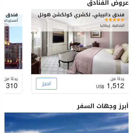
عروض الفنادق
فندق دانييلي، لكشري كولكشن هوتل
فندق ما
أمستردام, ه
البندقية, إيطاليا
بدءًا من
بدءًا من
1,512
احجز
310
S$
US$
أبرز وجهات السفر