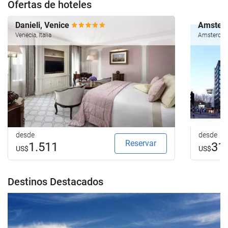
Ofertas de hoteles
Danieli, Venice
Amsterd
Venecia, Italia
Amsterdam
desde
desde
Reservar
1.511
31
US$
US$
Destinos Destacados