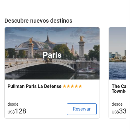
Descubre nuevos destinos
París
Pullman Paris La Defense
The Capi
Townho
desde
desde
Reservar
128
33
US$
US$