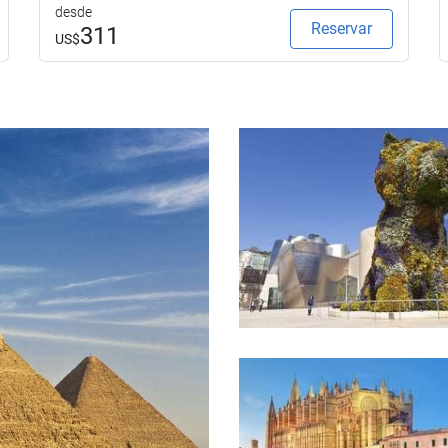
desde
Reservar
311
US$