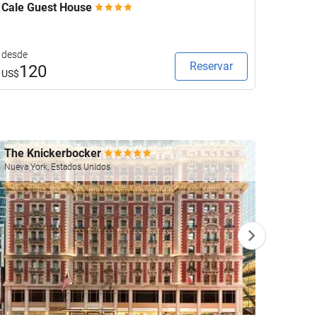
Cale Guest House
Keavan
desde
desde
Reservar
120
1
US$
US$
The Knickerbocker
Four 
Nueva York, Estados Unidos
Las Veg