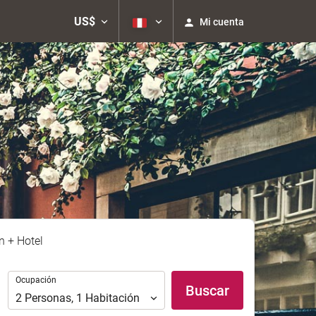
US$
Mi cuenta
n + Hotel
Ocupación
Ocupación
Buscar
2
Personas
,
1
Habitación