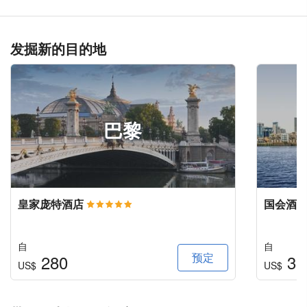
发掘新的目的地
巴黎
皇家庞特酒店
国会酒
自
自
预定
280
33
US$
US$