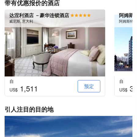
带有优惠报价的酒店
达涅利酒店 －豪华连锁酒店
阿姆斯
威尼斯, 意大利
阿姆斯特丹
自
自
预定
1,511
31
US$
US$
引人注目的目的地