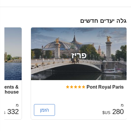
גלה יעדים חדשים
פריז
rtments &
Pont Royal Paris
wnhouse
מ
מ
הזמן
332
280
US$
US$