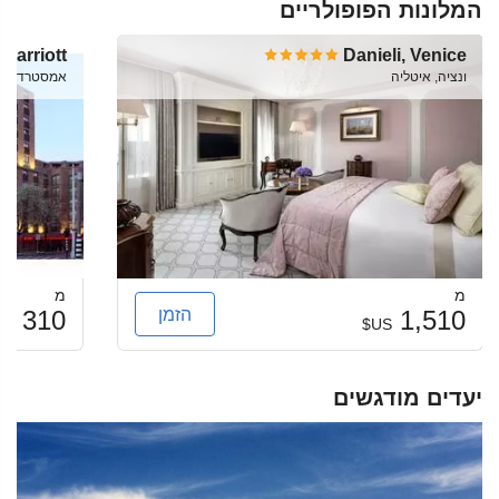
המלונות הפופולריים
Marriott
Danieli, Venice
ונציה, איטליה
אמסטרדם, Netherlands
מ
מ
הזמן
310
1,510
US$
US$
יעדים מודגשים