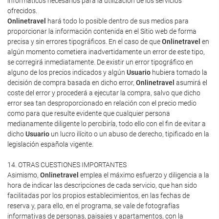
informáticos necesarios para la utilización de los servicios
ofrecidos.
Onlinetravel
hará todo lo posible dentro de sus medios para
proporcionar la información contenida en el Sitio web de forma
precisa y sin errores tipográficos. En el caso de que
Onlinetravel
en
algún momento cometiera inadvertidamente un error de este tipo,
se corregirá inmediatamente. De existir un error tipográfico en
alguno de los precios indicados y algún
Usuario
hubiera tomado la
decisión de compra basada en dicho error,
Onlinetravel
asumirá el
coste del error y procederá a ejecutar la compra, salvo que dicho
error sea tan desproporcionado en relación con el precio medio
como para que resulte evidente que cualquier persona
medianamente diligente lo percibiría, todo ello con el fin de evitar a
dicho
Usuario
un lucro ilícito o un abuso de derecho, tipificado en la
legislación española vigente.
14. OTRAS CUESTIONES IMPORTANTES
Asimismo,
Onlinetravel
emplea el máximo esfuerzo y diligencia a la
hora de indicar las descripciones de cada servicio, que han sido
facilitadas por los propios establecimientos, en las fechas de
reserva y, para ello, en el programa, se vale de fotografías
informativas de personas, paisajes y apartamentos, con la