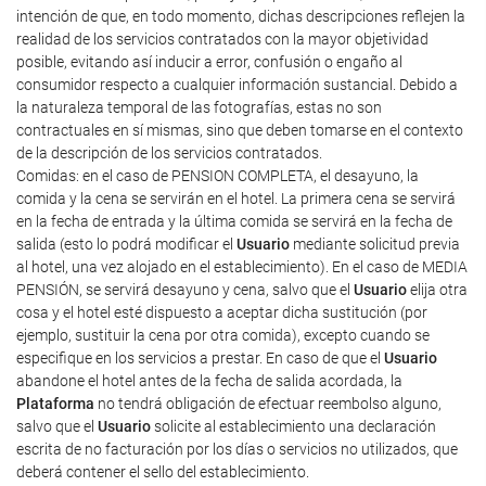
intención de que, en todo momento, dichas descripciones reflejen la
realidad de los servicios contratados con la mayor objetividad
posible, evitando así inducir a error, confusión o engaño al
consumidor respecto a cualquier información sustancial. Debido a
la naturaleza temporal de las fotografías, estas no son
contractuales en sí mismas, sino que deben tomarse en el contexto
de la descripción de los servicios contratados.
Comidas: en el caso de PENSION COMPLETA, el desayuno, la
comida y la cena se servirán en el hotel. La primera cena se servirá
en la fecha de entrada y la última comida se servirá en la fecha de
salida (esto lo podrá modificar el
Usuario
mediante solicitud previa
al hotel, una vez alojado en el establecimiento). En el caso de MEDIA
PENSIÓN, se servirá desayuno y cena, salvo que el
Usuario
elija otra
cosa y el hotel esté dispuesto a aceptar dicha sustitución (por
ejemplo, sustituir la cena por otra comida), excepto cuando se
especifique en los servicios a prestar. En caso de que el
Usuario
abandone el hotel antes de la fecha de salida acordada, la
Plataforma
no tendrá obligación de efectuar reembolso alguno,
salvo que el
Usuario
solicite al establecimiento una declaración
escrita de no facturación por los días o servicios no utilizados, que
deberá contener el sello del establecimiento.