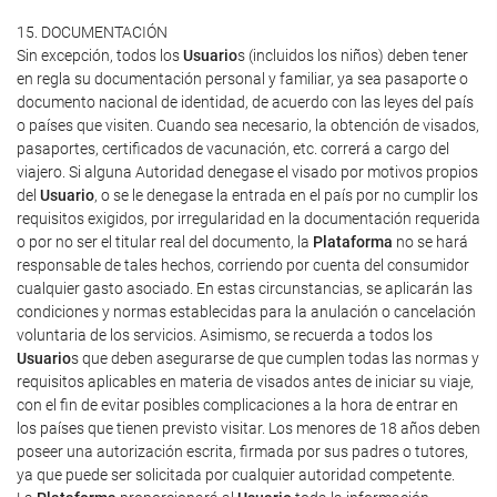
15. DOCUMENTACIÓN
Sin excepción, todos los
Usuario
s (incluidos los niños) deben tener
en regla su documentación personal y familiar, ya sea pasaporte o
documento nacional de identidad, de acuerdo con las leyes del país
o países que visiten. Cuando sea necesario, la obtención de visados,
pasaportes, certificados de vacunación, etc. correrá a cargo del
viajero. Si alguna Autoridad denegase el visado por motivos propios
del
Usuario
, o se le denegase la entrada en el país por no cumplir los
requisitos exigidos, por irregularidad en la documentación requerida
o por no ser el titular real del documento, la
Plataforma
no se hará
responsable de tales hechos, corriendo por cuenta del consumidor
cualquier gasto asociado. En estas circunstancias, se aplicarán las
condiciones y normas establecidas para la anulación o cancelación
voluntaria de los servicios. Asimismo, se recuerda a todos los
Usuario
s que deben asegurarse de que cumplen todas las normas y
requisitos aplicables en materia de visados antes de iniciar su viaje,
con el fin de evitar posibles complicaciones a la hora de entrar en
los países que tienen previsto visitar. Los menores de 18 años deben
poseer una autorización escrita, firmada por sus padres o tutores,
ya que puede ser solicitada por cualquier autoridad competente.