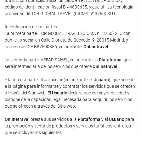
SAHEL, con domicilio social ubicado en PLAZA DEL PUEBLO y
código de identificación fiscal B-44835635, y que utiliza tecnología
propiedad de TOR GLOBAL TRAVEL (CICMA nº 3750) SLU.
Identificación de las partes
La primera parte, TOR GLOBAL TRAVEL (CICMA nº 3750) SLU con
domicilio social en Calle Glorieta de Quevedo, 9, 28015 Madrid, y
número de CIF B87500856, en adelante,
Onlinetravel
.
La segunda parte, ASFAR SAHEL, en adelante, la
Plataforma
, que
será intermediaria de los servicios que ofrece
Onlinetravel
.
Y la tercera parte, el particular (en adelante, el
Usuario
), que accede
a la página para informarse y contratar los servicios que se ofrecen
a través del Sitio web. El
Usuario
declara que es mayor de edad y
dispone de la capacidad legal necesaria para adquirir los servicios
que se ofrecen a través del Sitio web.
Onlinetravel
presta sus servicios a la
Plataforma
y al
Usuario
para
la promoción y venta de productos y servicios turísticos, entre los
que se incluyen los siguientes: