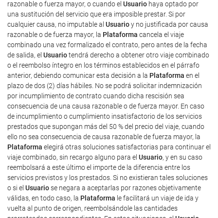
razonable o fuerza mayor, o cuando el
Usuario
haya optado por
una sustitución del servicio que era imposible prestar. Si por
cualquier causa, no imputable al
Usuario
y no justificada por causa
razonable o de fuerza mayor, la
Plataforma
cancela el viaje
combinado una vez formalizado el contrato, pero antes de la fecha
de salida, el
Usuario
tendrá derecho a obtener otro viaje combinado
o el reembolso íntegro en los términos establecidos en el párrafo
anterior, debiendo comunicar esta decisión a la
Plataforma
en el
plazo de dos (2) días hábiles. No se podrá solicitar indemnización
por incumplimiento de contrato cuando dicha rescisión sea
consecuencia de una causa razonable o de fuerza mayor. En caso
de incumplimiento o cumplimiento insatisfactorio de los servicios
prestados que supongan más del 50 % del precio del viaje, cuando
ello no sea consecuencia de causa razonable de fuerza mayor, la
Plataforma
elegirá otras soluciones satisfactorias para continuar el
viaje combinado, sin recargo alguno para el
Usuario
, y en su caso
reembolsará a este último el importe de la diferencia entre los
servicios previstos y los prestados. Si no existieran tales soluciones
o si el
Usuario
se negara a aceptarlas por razones objetivamente
válidas, en todo caso, la
Plataforma
le facilitará un viaje de ida y
vuelta al punto de origen, reembolsándole las cantidades