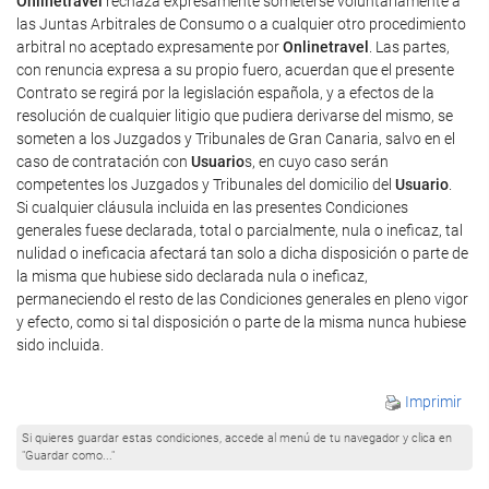
Onlinetravel
rechaza expresamente someterse voluntariamente a
las Juntas Arbitrales de Consumo o a cualquier otro procedimiento
arbitral no aceptado expresamente por
Onlinetravel
. Las partes,
con renuncia expresa a su propio fuero, acuerdan que el presente
Contrato se regirá por la legislación española, y a efectos de la
resolución de cualquier litigio que pudiera derivarse del mismo, se
someten a los Juzgados y Tribunales de Gran Canaria, salvo en el
caso de contratación con
Usuario
s, en cuyo caso serán
competentes los Juzgados y Tribunales del domicilio del
Usuario
.
Si cualquier cláusula incluida en las presentes Condiciones
generales fuese declarada, total o parcialmente, nula o ineficaz, tal
nulidad o ineficacia afectará tan solo a dicha disposición o parte de
la misma que hubiese sido declarada nula o ineficaz,
permaneciendo el resto de las Condiciones generales en pleno vigor
y efecto, como si tal disposición o parte de la misma nunca hubiese
sido incluida.
Imprimir
Si quieres guardar estas condiciones, accede al menú de tu navegador y clica en
"Guardar como..."