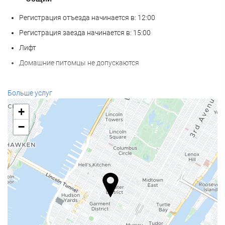
Регистрация отъезда начинается в: 12:00
Регистрация заезда начинается в: 15:00
Лифт
Домашние питомцы не допускаются
Еда и напитки
Больше услуг
Ресторан à la carte
+
Бар
−
Кофейня на территории
Услуги ресепшн
Круглосуточная стойка регистрации
Камера хранения багажа
Интернет