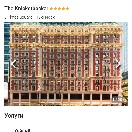
The Knickerbocker
6 Times Square - Нью-Йорк
Предыдущий
Сле
1
/ 25
Услуги
Общий