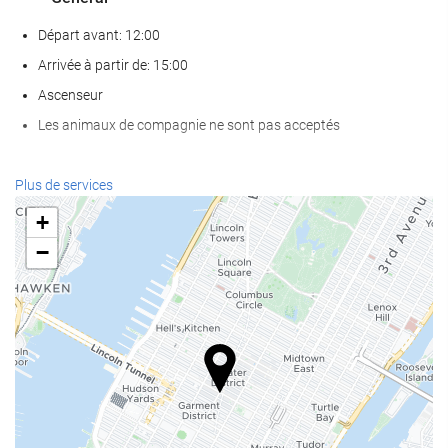
Départ avant: 12:00
Arrivée à partir de: 15:00
Ascenseur
Les animaux de compagnie ne sont pas acceptés
Nourriture et boissons
Plus de services
Restaurant à la carte
+
Bar
−
Café sur place
Services de réception
Réception ouverte 24h/24
Bagagerie
Internet