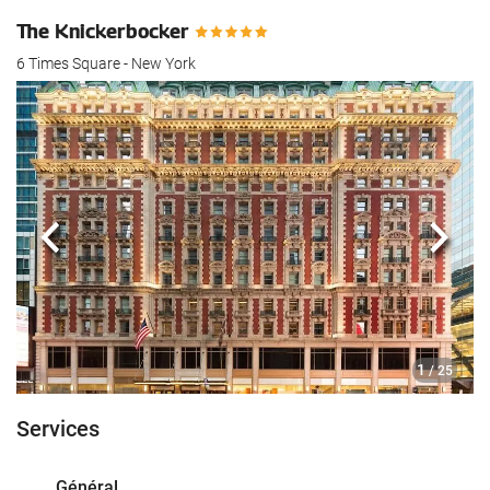
The Knickerbocker
6 Times Square - New York
Précédent
Suiva
1
/ 25
Services
Général