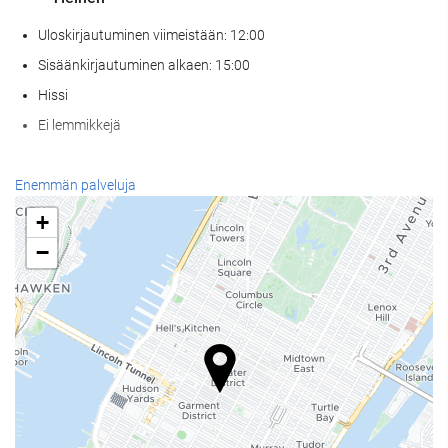
Uloskirjautuminen viimeistään: 12:00
Sisäänkirjautuminen alkaen: 15:00
Hissi
Ei lemmikkejä
Ruoka & juoma
Enemmän palveluja
À la carte -ravintola
+
Baari
−
Paikan päällä sijaitseva kahvila
Vastaanottopalvelut
24h-vastaanotto
Matkatavarasäilytys
Internet