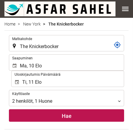
Home
New York
The Knickerbocker
.
Matkakohde
.
Saapuminen
Uloskirjautumis Päivämäärä
Käyttöaste
Käyttöaste
2
henkilöt
,
1
Huone
Hae