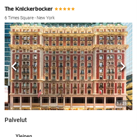
The Knickerbocker
6 Times Square - New York
Edellinen
Seur
1
/ 25
Palvelut
Yleinen