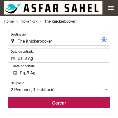
Home
Nova York
The Knickerbocker
.
Destinació
.
Data de entrada
Data de sortida
Ocupació
Ocupació
2
Persones
,
1
Habitació
Cercar