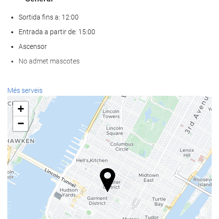
Sortida fins a: 12:00
Entrada a partir de: 15:00
Ascensor
No admet mascotes
Menjar i beguda
Més serveis
Restaurant a la carta
+
Bar
−
Cafeteria a l'establiment
Serveis de recepci?
Recepció 24 hores
Guardaequipatges
Internet