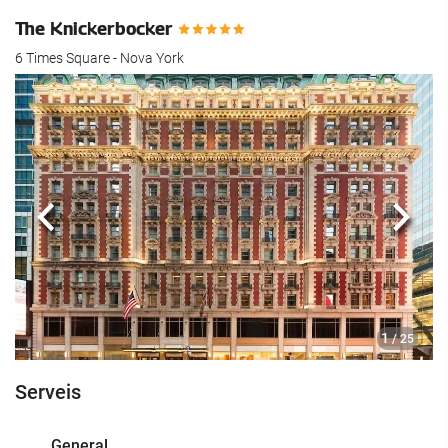
The Knickerbocker
6 Times Square - Nova York
Anterior
Segü
1
/ 25
Serveis
General