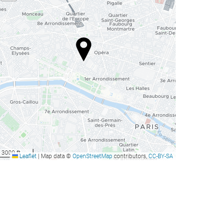
3000 ft
Leaflet
|
Map data ©
OpenStreetMap
contributors,
CC-BY-SA