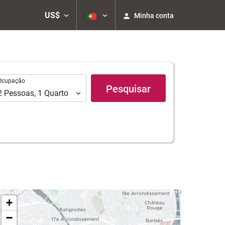
US$
Minha conta
upação
Ocupação
Pesquisar
2
Pessoas
,
1
Quarto
+
−