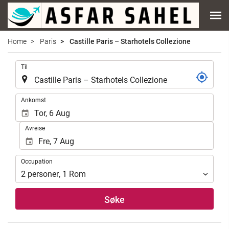
Home
Paris
Castille Paris – Starhotels Collezione
.
Til
.
Ankomst
Avreise
Occupation
Occupation
2
personer
,
1
Rom
Søke