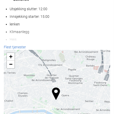
Utsjekking slutter: 12:00
Innsjekking starter: 15:00
lenken
Klimaanlegg
Heis
Tilgjengelighet for personer med redusert bevegelighet
Flest tjenester
Rom for ikke-røykere
+
−
Resepsjonstjenester
Bagasjeoppbevaring
Safe
Valutaveksling
Turistinformasjon
Mat og Drikke