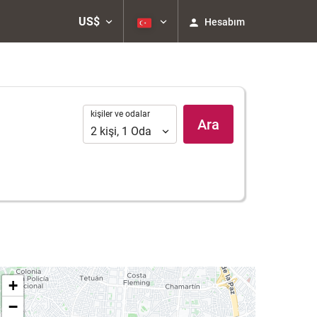
US$
Hesabım
kişiler
kişiler ve odalar
Ara
ve
2
kişi
,
1
Oda
odalar
+
−