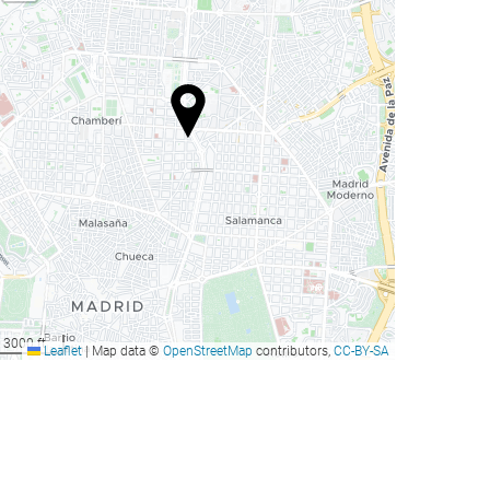
3000 ft
Leaflet
|
Map data ©
OpenStreetMap
contributors,
CC-BY-SA