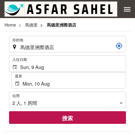
Home
馬德里
馬德里洲際酒店
.
目的地
.
入住日期
退房
佔
佔用
用
2
人
,
1
房間
搜索