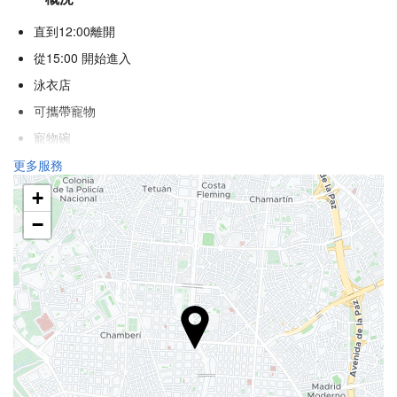
直到12:00離開
從15:00 開始進入
泳衣店
可攜帶寵物
寵物碗
冷氣
更多服務
暖氣
+
電梯
−
殘疾人專用入口
不吸煙房
全面禁煙
吸煙區
隔音客房
食品與飲品