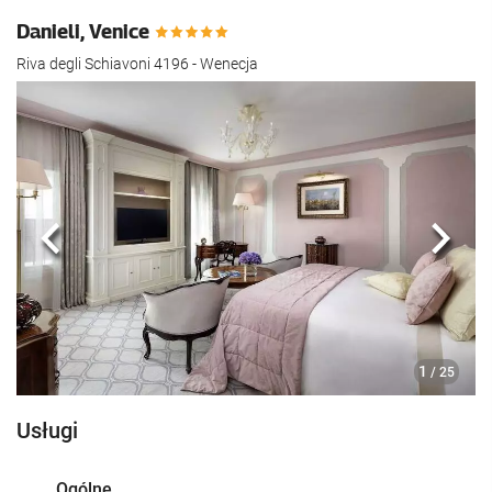
Danieli, Venice
Riva degli Schiavoni 4196 - Wenecja
Poprzedni
Nast
1
/ 25
Usługi
Ogólne