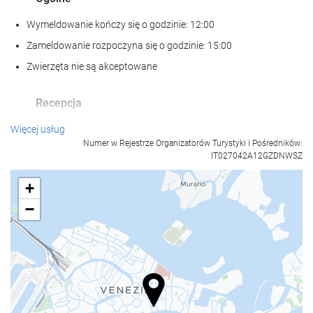
Wymeldowanie kończy się o godzinie: 12:00
Zameldowanie rozpoczyna się o godzinie: 15:00
Zwierzęta nie są akceptowane
Recepcja
całodobowa recepcja
Więcej usług
Numer w Rejestrze Organizatorów Turystyki i Pośredników:
przechowalnia bagażu
IT027042A12GZDNWSZ
+
Posiłki i napoje
−
Restauracja à la carte
Bar
Centrum biznesowe
Centrum biznesu