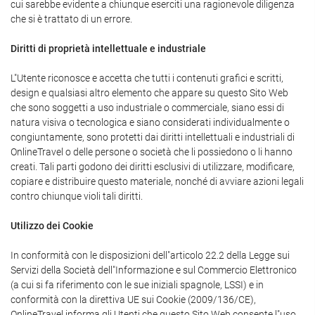
cui sarebbe evidente a chiunque eserciti una ragionevole diligenza
che si è trattato di un errore.
Diritti di proprietà intellettuale e industriale
L"Utente riconosce e accetta che tutti i contenuti grafici e scritti,
design e qualsiasi altro elemento che appare su questo Sito Web
che sono soggetti a uso industriale o commerciale, siano essi di
natura visiva o tecnologica e siano considerati individualmente o
congiuntamente, sono protetti dai diritti intellettuali e industriali di
OnlineTravel o delle persone o società che li possiedono o li hanno
creati. Tali parti godono dei diritti esclusivi di utilizzare, modificare,
copiare e distribuire questo materiale, nonché di avviare azioni legali
contro chiunque violi tali diritti.
Utilizzo dei Cookie
In conformità con le disposizioni dell"articolo 22.2 della Legge sui
Servizi della Società dell"Informazione e sul Commercio Elettronico
(a cui si fa riferimento con le sue iniziali spagnole, LSSI) e in
conformità con la direttiva UE sui Cookie (2009/136/CE),
OnlineTravel informa gli Utenti che questo Sito Web consente l"uso