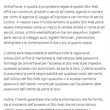
OnlineTravel, in qualità di proprietario legale di questo Sito Web,
offre vari contenuti, prodotti e servizi all"Utente, agendo in nome e
per conto di agenzie di viaggio all"ingrosso e vari fornitori di servizi
turistici. In nessun caso il funzionamento di questo Sito Web potrà
essere interpretato come un mezzo di vendita diretta in nome di tali
servizi, inclusi, a titolo esemplificativo ma non esaustivo, biglietti
aerei, servizi di noleggio auto, biglietti ferroviari, prenotazioni
alberghiere o la combinazione di due o più di quanto sopra.
L"Utente sarà responsabile di adottare tutte le ragionevoli
precauzioni al fine di mantenere la riservatezza delle password
fornitegli da OnlineTravel per l"accesso al Sito Web e per impedire
qualsiasi accesso non autorizzato da parte di terzi. L"Utente accetta
di assumersi la piena responsabilità per qualsiasi costo derivante
dall"utilizzo del Sito Web ogni qualvolta vi si acceda tramite la
password dell"Utente, nonché per qualsiasi uso fraudolento delle
password dell"Utente da parte di terzi.
Inoltre, l"Utente garantisce che tutte le informazioni che ha fornito,
sia al momento dell"accesso al Sito Web che nel corso del suo
utilizzo, sono veritiere, complete e accurate e si impegna a