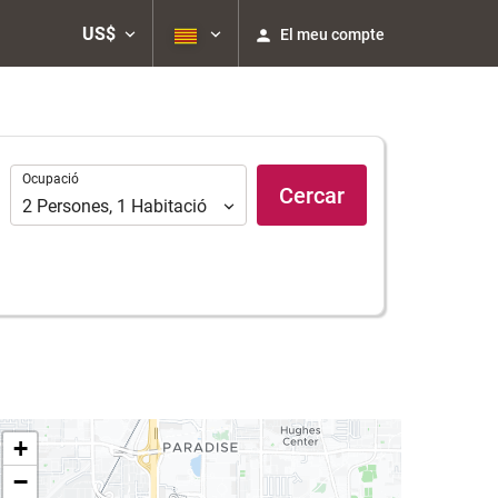
US$
El meu compte
Ocupació
Ocupació
Cercar
2
Persones
,
1
Habitació
+
−