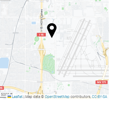
5000 ft
Leaflet
|
Map data ©
OpenStreetMap
contributors,
CC-BY-SA